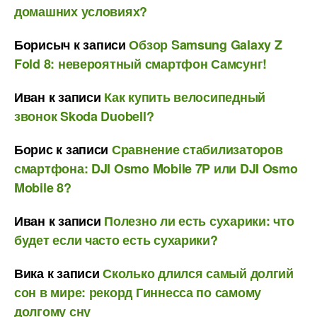
домашних условиях?
Борисыч
к записи
Обзор Samsung Galaxy Z
Fold 8: невероятный смартфон Самсунг!
Иван
к записи
Как купить велосипедный
звонок Skoda Duobell?
Борис
к записи
Сравнение стабилизаторов
смартфона: DJI Osmo Mobile 7P или DJI Osmo
Mobile 8?
Иван
к записи
Полезно ли есть сухарики: что
будет если часто есть сухарики?
Вика
к записи
Сколько длился самый долгий
сон в мире: рекорд Гиннесса по самому
долгому сну