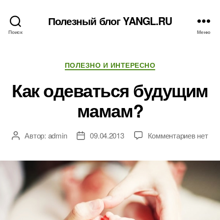
Полезный блог YANGL.RU
Поиск
Меню
Рубрики
ПОЛЕЗНО И ИНТЕРЕСНО
Как одеваться будущим
мамам?
к
Автор:
admin
09.04.2013
Комментариев
нет
Автор
Дата
записи
записи
записи
Как
одеват
будущ
мамам