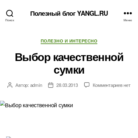
Полезный блог YANGL.RU
Поиск
Меню
Рубрики
ПОЛЕЗНО И ИНТЕРЕСНО
Выбор качественной
сумки
к
Автор:
admin
28.03.2013
Комментариев
нет
Автор
Дата
записи
записи
записи
Выбор
качест
сумки