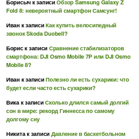
Борисыч
к записи
Обзор Samsung Galaxy Z
Fold 8: невероятный смартфон Самсунг!
Иван
к записи
Как купить велосипедный
звонок Skoda Duobell?
Борис
к записи
Сравнение стабилизаторов
смартфона: DJI Osmo Mobile 7P или DJI Osmo
Mobile 8?
Иван
к записи
Полезно ли есть сухарики: что
будет если часто есть сухарики?
Вика
к записи
Сколько длился самый долгий
сон в мире: рекорд Гиннесса по самому
долгому сну
Никита
к записи
Давление в баскетбольном