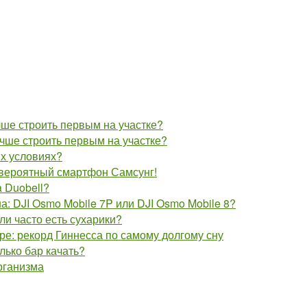
учше строить первым на участке?
лучше строить первым на участке?
их условиях?
евероятный смартфон Самсунг!
 Duobell?
: DJI Osmo Mobile 7P или DJI Osmo Mobile 8?
сли часто есть сухарики?
ре: рекорд Гиннесса по самому долгому сну
лько бар качать?
рганизма