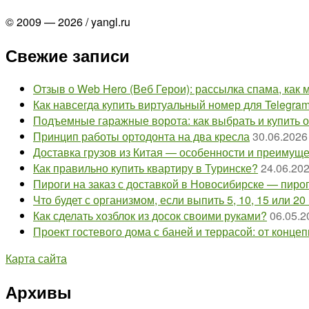
© 2009 — 2026 / yangl.ru
Свежие записи
Отзыв о Web Hero (Веб Герои): рассылка спама, как м
Как навсегда купить виртуальный номер для Telegra
Подъемные гаражные ворота: как выбрать и купить 
Принцип работы ортодонта на два кресла
30.06.2026
Доставка грузов из Китая — особенности и преимущ
Как правильно купить квартиру в Туринске?
24.06.20
Пироги на заказ с доставкой в Новосибирске — пир
Что будет с организмом, если выпить 5, 10, 15 или 20
Как сделать хозблок из досок своими руками?
06.05.2
Проект гостевого дома с баней и террасой: от конце
Карта сайта
Архивы