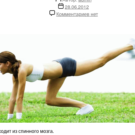
записи
Дата
28.06.2012
записи
к
Комментариев
нет
записи
Радикулит:
несколько
слов
одит из спинного мозга.