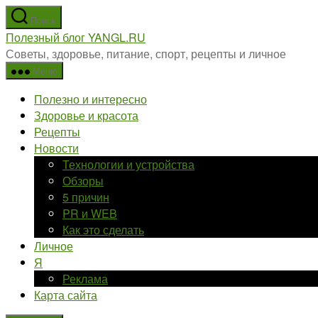
Перейти
Поиск
к
Полезный блог YANGL.RU
содержимому
Советы, здоровье, питание, спорт, рецепты и личное
Меню
Полезно и интересно
Здоровье и красота
Рецепты
Новости
Технологии и устройства
Обзоры
5 причин
PR и WEB
Как это сделать
Личное
Я
Реклама
Карта сайта