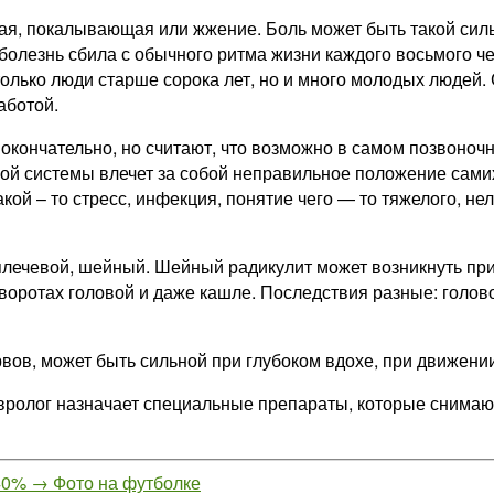
я, покалывающая или жжение. Боль может быть такой сильн
а болезнь сбила с обычного ритма жизни каждого восьмого 
олько люди старше сорока лет, но и много молодых людей
аботой.
 окончательно, но считают, что возможно в самом позвоночн
ой системы влечет за собой неправильное положение самих
акой – то стресс, инфекция, понятие чего — то тяжелого, 
 плечевой, шейный. Шейный радикулит может возникнуть пр
поворотах головой и даже кашле. Последствия разные: голо
вов, может быть сильной при глубоком вдохе, при движении
Невролог назначает специальные препараты, которые снима
40%
→
Фото на футболке