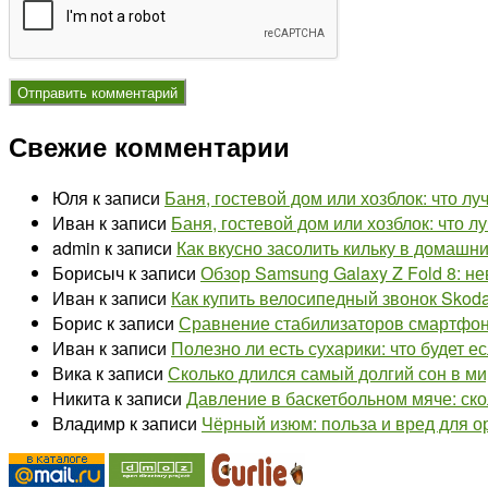
Свежие комментарии
Юля
к записи
Баня, гостевой дом или хозблок: что л
Иван
к записи
Баня, гостевой дом или хозблок: что 
admin
к записи
Как вкусно засолить кильку в домашн
Борисыч
к записи
Обзор Samsung Galaxy Z Fold 8: н
Иван
к записи
Как купить велосипедный звонок Skoda
Борис
к записи
Сравнение стабилизаторов смартфона
Иван
к записи
Полезно ли есть сухарики: что будет е
Вика
к записи
Сколько длился самый долгий сон в ми
Никита
к записи
Давление в баскетбольном мяче: ско
Владимр
к записи
Чёрный изюм: польза и вред для о