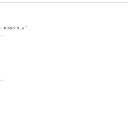
я помечены
*