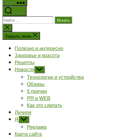
Меню
Поиск
Поиск:
Закрыть
поиск
Закрыть меню
Полезно и интересно
Здоровье и красота
Рецепты
Новости
Показывать
подменю
Технологии и устройства
Обзоры
5 причин
PR и WEB
Как это сделать
Личное
Я
Показывать
подменю
Реклама
Карта сайта