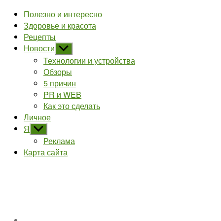
Полезно и интересно
Здоровье и красота
Рецепты
Новости
Показывать
подменю
Технологии и устройства
Обзоры
5 причин
PR и WEB
Как это сделать
Личное
Я
Показывать
подменю
Реклама
Карта сайта