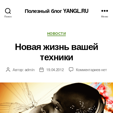
Полезный блог YANGL.RU
Поиск
Меню
Рубрики
НОВОСТИ
Новая жизнь вашей
техники
к
Автор:
admin
19.04.2012
Комментариев
нет
Автор
Дата
записи
записи
записи
Новая
жизнь
вашей
техник