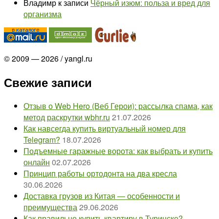
Владимр
к записи
Чёрный изюм: польза и вред для
организма
© 2009 — 2026 / yangl.ru
Свежие записи
Отзыв о Web Hero (Веб Герои): рассылка спама, как
метод раскрутки wbhr.ru
21.07.2026
Как навсегда купить виртуальный номер для
Telegram?
18.07.2026
Подъемные гаражные ворота: как выбрать и купить
онлайн
02.07.2026
Принцип работы ортодонта на два кресла
30.06.2026
Доставка грузов из Китая — особенности и
преимущества
29.06.2026
Как правильно купить квартиру в Туринске?