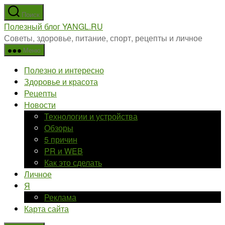
Перейти
Поиск
к
Полезный блог YANGL.RU
содержимому
Советы, здоровье, питание, спорт, рецепты и личное
Меню
Полезно и интересно
Здоровье и красота
Рецепты
Новости
Технологии и устройства
Обзоры
5 причин
PR и WEB
Как это сделать
Личное
Я
Реклама
Карта сайта