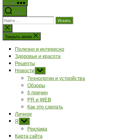
Меню
Поиск
Поиск:
Закрыть
поиск
Закрыть меню
Полезно и интересно
Здоровье и красота
Рецепты
Новости
Показывать
подменю
Технологии и устройства
Обзоры
5 причин
PR и WEB
Как это сделать
Личное
Я
Показывать
подменю
Реклама
Карта сайта