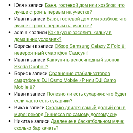
Юля
к записи
Баня, гостевой дом или хозблок: что
лучше строить первым на участке?
Иван
к записи
Баня, гостевой дом или хозблок: что
лучше строить первым на участке?
admin
к записи
Как вкусно засолить кильку в
домашних условиях?
Борисыч
к записи
Обзор Samsung Galaxy Z Fold 8:
невероятный смартфон Самсунг!
Иван
к записи
Как купить велосипедный звонок
Skoda Duobell?
Борис
к записи
Сравнение стабилизаторов
смартфона: DJI Osmo Mobile 7P или DJI Osmo
Mobile 8?
Иван
к записи
Полезно ли есть сухарики: что будет
если часто есть сухарики?
Вика
к записи
Сколько длился самый долгий сон в
мире: рекорд Гиннесса по самому долгому сну
Никита
к записи
Давление в баскетбольном мяче:
сколько бар качать?