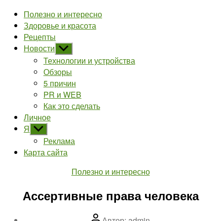
Полезно и интересно
Здоровье и красота
Рецепты
Новости
Показывать
подменю
Технологии и устройства
Обзоры
5 причин
PR и WEB
Как это сделать
Личное
Я
Показывать
подменю
Реклама
Карта сайта
Рубрики
Полезно и интересно
Ассертивные права человека
Автор
Автор:
admin