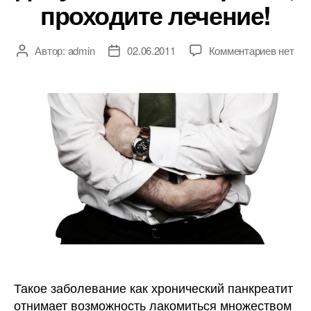
проходите лечение!
к
Автор:
admin
02.06.2011
Комментариев
нет
Автор
Дата
записи
записи
записи
Хронич
панкре
—
болезн
серьезн
не
допуск
обостр
проход
лечени
Такое заболевание как хронический панкреатит
отнимает возможность лакомиться множеством