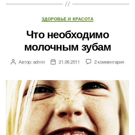
Рубрики
ЗДОРОВЬЕ И КРАСОТА
Что необходимо
молочным зубам
к
Автор:
admin
21.06.2011
2 комментария
Автор
Дата
запи
записи
записи
Что
необ
моло
зуба