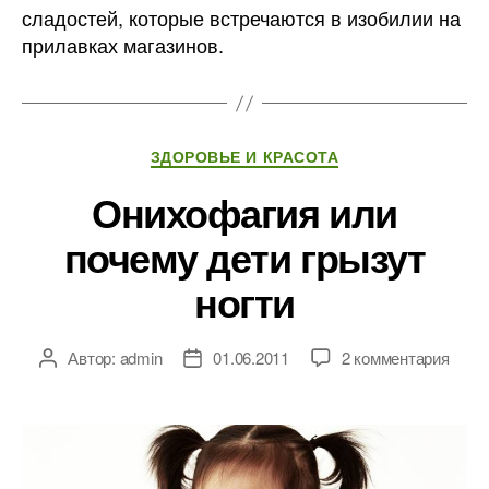
сладостей, которые встречаются в изобилии на
прилавках магазинов.
Рубрики
ЗДОРОВЬЕ И КРАСОТА
Онихофагия или
почему дети грызут
ногти
к
Автор:
admin
01.06.2011
2 комментария
Автор
Дата
запи
записи
записи
Оних
или
поче
дети