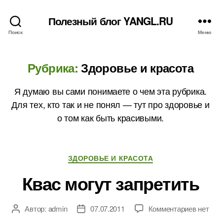
Полезный блог YANGL.RU
Поиск
Меню
Рубрика:
Здоровье и красота
Я думаю вы сами понимаете о чем эта рубрика.
Для тех, кто так и не понял — тут про здоровье и
о том как быть красивыми.
Рубрики
ЗДОРОВЬЕ И КРАСОТА
Квас могут запретить
к
Автор:
admin
07.07.2011
Комментариев
нет
Автор
Дата
записи
записи
записи