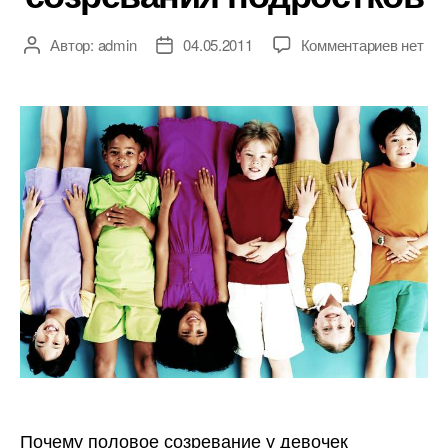
к
Автор:
admin
04.05.2011
Комментариев
нет
Автор
Дата
записи
записи
записи
Период
полово
созрев
подрос
Почему половое созревание у девочек