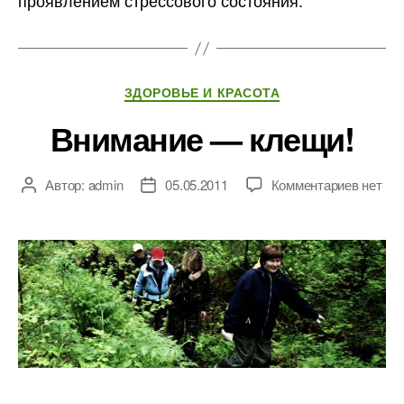
проявлением стрессового состояния.
Рубрики
ЗДОРОВЬЕ И КРАСОТА
Внимание — клещи!
к
Автор:
admin
05.05.2011
Комментариев
нет
Автор
Дата
записи
записи
записи
Вниман
—
клещи!