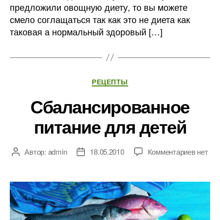
предложили овощную диету, то вы можете
смело соглащаться так как это не диета как
таковая а нормальный здоровый […]
Рубрики
РЕЦЕПТЫ
Сбалансированное
питание для детей
к
Автор:
admin
18.05.2010
Комментариев
нет
Автор
Дата
записи
записи
записи
Сбалан
питани
для
детей