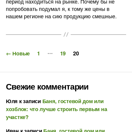
период находиться на рынке. Почему бы не
попробовать подумал я, к тому же цены в
нашем регионе на сию продукцию смешные.
Пагинация
…
←
Новые
1
19
20
записей
Свежие комментарии
Юля
к записи
Баня, гостевой дом или
хозблок: что лучше строить первым на
участке?
Иван
к записи
Баня, гостевой дом или