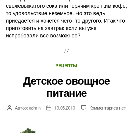
свежевыжатого сока или горячим крепким кофе,
то удовольствие неземное. Но это ведь
приедается и хочется чего- то другого. Итак что
приготовить на завтрак если вы уже
испробовали все возможное?
Рубрики
РЕЦЕПТЫ
Детское овощное
питание
к
Автор:
admin
19.05.2010
Комментариев
нет
Автор
Дата
записи
записи
записи
Детско
овощно