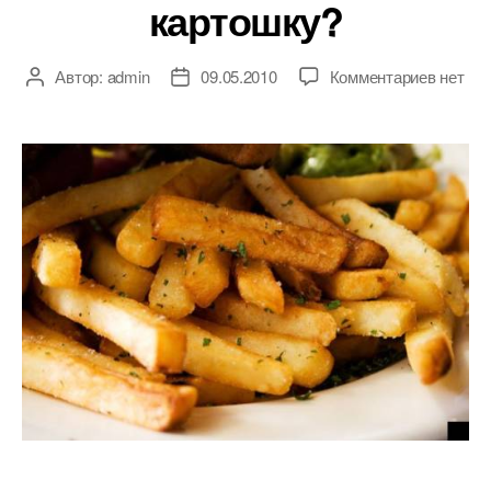
картошку?
к
Автор:
admin
09.05.2010
Комментариев
нет
Автор
Дата
записи
записи
записи
Как
правил
жарить
картош