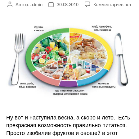
к
Автор:
admin
30.03.2010
Комментариев
нет
Автор
Дата
записи
записи
записи
Сбалан
питани
Ну вот и наступила весна, а скоро и лето. Есть
прекрасная возможность правильно питаться.
Просто изобилие фруктов и овощей в этот