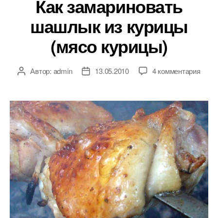
Как замариновать
шашлык из курицы
(мясо курицы)
к
Автор:
admin
13.05.2010
4 комментария
Автор
Дата
запи
записи
записи
Как
зама
шаш
из
кури
(мяс
кури