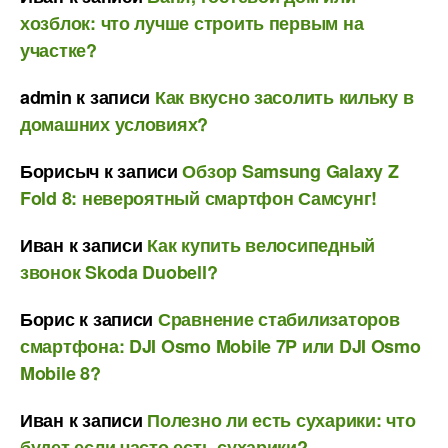
хозблок: что лучше строить первым на
участке?
admin
к записи
Как вкусно засолить кильку в
домашних условиях?
Борисыч
к записи
Обзор Samsung Galaxy Z
Fold 8: невероятный смартфон Самсунг!
Иван
к записи
Как купить велосипедный
звонок Skoda Duobell?
Борис
к записи
Сравнение стабилизаторов
смартфона: DJI Osmo Mobile 7P или DJI Osmo
Mobile 8?
Иван
к записи
Полезно ли есть сухарики: что
будет если часто есть сухарики?