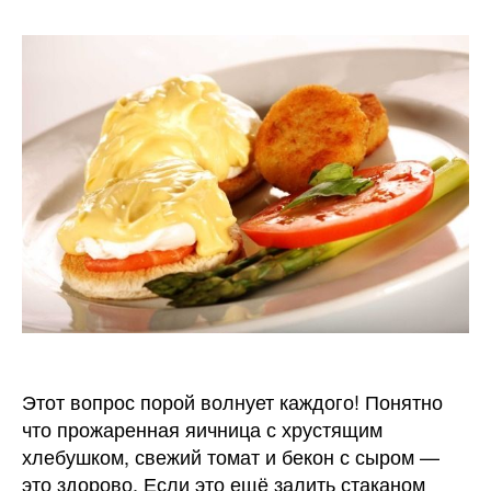
Что
пригото
на
завтра
Этот вопрос порой волнует каждого! Понятно
что прожаренная яичница с хрустящим
хлебушком, свежий томат и бекон с сыром —
это здорово. Если это ещё залить стаканом