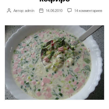
к
Автор:
admin
14.06.2010
14 комментариев
Автор
Дата
зап
записи
записи
Рец
окр
на
кеф